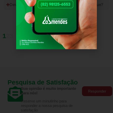
Devo dobrar o braço após a retirada de sangue?
1
2
3
Pesquisa de Satisfação
Sua opinião é muito importante
Responder
para nós!
Reserve um minutinho para
responder a nossa pesquisa de
satisfação