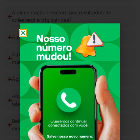
A alimentação interfere nos resultados de
colesterol e triglicérides?
A picada da agulha dói?
A picada da agulha pode fazer alguém passar
mal?
Água quebra o jejum?
Atividade física atrapalha os exames de
laboratório?
Bebida alcoólica pode alterar resultados de
exames?